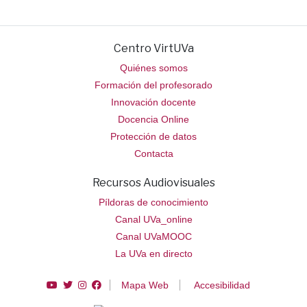
Centro VirtUVa
Quiénes somos
Formación del profesorado
Innovación docente
Docencia Online
Protección de datos
Contacta
Recursos Audiovisuales
Píldoras de conocimiento
Canal UVa_online
Canal UVaMOOC
La UVa en directo
Enlace a Canal de YouTube de Centro VirtUVa
Enlace a Twitter de Centro VirtUVa
Enlace a Instagram de Centro VirtUVa
Enlace a Facebook de Centro VirtUVa
Mapa Web
Accesibilidad