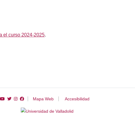
ra el curso 2024-2025
.
Enlace a Canal de YouTube de Centro VirtUVa
Enlace a Twitter de Centro VirtUVa
Enlace a Instagram de Centro VirtUVa
Enlace a Facebook de Centro VirtUVa
Mapa Web
Accesibilidad